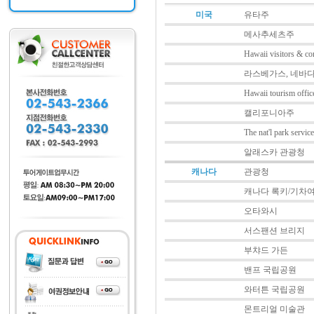
미국
유타주
메사추세츠주
Hawaii visitors & co
라스베가스, 네바
Hawaii tourism offic
캘리포니아주
The nat'l park service
알래스카 관광청
캐나다
관광청
캐나다 록키/기차
오타와시
서스팬션 브리지
부챠드 가든
밴프 국립공원
와터튼 국립공원
몬트리얼 미술관