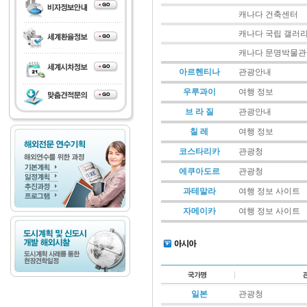
캐나다 건축센터
캐나다 국립 갤러
캐나다 문명박물관
아르헨티나
관광안내
우루과이
여행 정보
브 라 질
관광안내
칠 레
여행 정보
코스타리카
관광청
에쿠아도르
관광청
과테말라
여행 정보 사이트
자메이카
여행 정보 사이트
일본
관광청