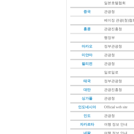
일본호텔협회
중국
관광청
베이징 관광(청)협
홍콩
관광진흥청
행정부
마카오
정부관광청
미얀마
관광청
필리핀
관광청
일로일로
태국
정부관광청
대만
관광진흥청
싱가폴
관광청
인도네시아
Official web site
인도
관광청
자카르타
여행 정보 안내
네팔
여행 정보 안내