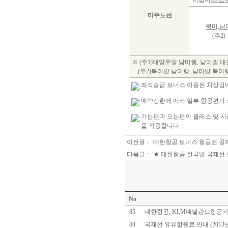
서남아,
대양
미주노선
북미,남
(주2)
※ (주1)대양주발 남미행, 남미발
(주2)북미발 남미행, 남미발 북미
좌석승급 보너스 이용은 차상급에
예약상황에 따라 일부 항공편의 
가는편과 오는편의 클래스 및 시즌
을 적용합니다.
이전글 :
대한항공 보너스 항공권 공
다음글 :
★ 대한항공 한국발 국제선 항공
No
85
대한항공, KLM네덜란드항공과
84
국제선 유류할증료 안내 (2013년