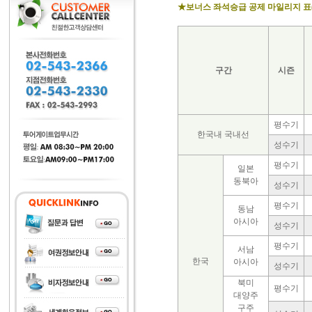
★보너스 좌석승급 공제 마일리지 표
구간
시즌
평수기
한국내 국내선
성수기
평수기
일본
동북아
성수기
평수기
동남
아시아
성수기
평수기
서남
한국
아시아
성수기
북미
평수기
대양주
구주