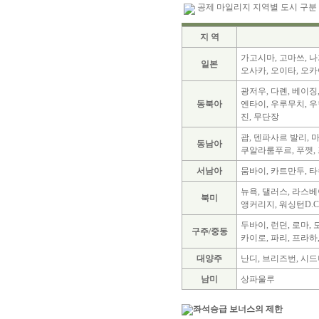
공제 마일리지 지역별 도시 구분
지 역
가고시마, 고마쓰, 나
일본
오사카, 오이타, 오
광저우, 다롄, 베이징,
동북아
옌타이, 우루무치, 우
진, 무단장
괌, 덴파사르 발리, 
동남아
쿠알라룸푸르, 푸껫, 
서남아
뭄바이, 카트만두, 
뉴욕, 댈러스, 라스베
북미
앵커리지, 워싱턴D.C
두바이, 런던, 로마,
구주/중동
카이로, 파리, 프라하
대양주
난디, 브리즈번, 시드
남미
상파울루
좌석승급 보너스의 제한