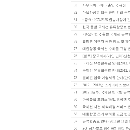
83
사우디아라비아 출입국 규정
82
마닐라공항 입국 규정 강화 공지(부
81
<중요> ICN/PUS 환승내항기
80
한국 출발 국제선 유류할증료 변경 [
79
<중요> 한국 출발 국제선 유류할증료
78
필리핀 여행자 통관 정보 및 휴
77
대한항공 국제선 수하물 규정 
76
[필독] 중국비자(개인,단체)신청
75
국제선 유류할증료 안내(2012. 4.
74
국제선 유류할증료 안내(2012. 3.
73
필리핀 입국 여행서류 안내(단
72
2012 ~ 2013년 스카이패스 
71
2012.1월부. 국제선 한국발 
70
한국출발 프랑스/독일/영국행 주
69
국제선 사전 좌석배정 서비스 
68
대한항공 초과 수하물 요금 변
67
유류할증료 안내 (2011년 11월 
66
SQ_싱가포르 창이국제공항 환