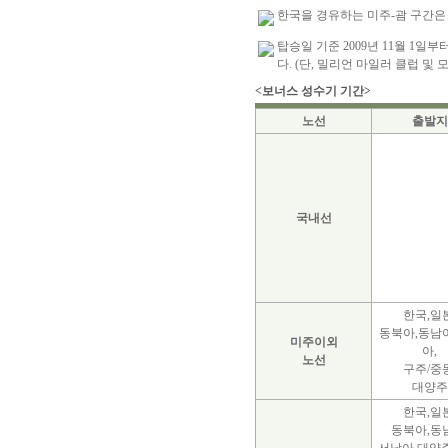
한국을 경유하는 미주-괌 구간은
탑승일 기준 2009년 11월 1
다. (단, 밀리언 마일러 클럽 및
<보너스 성수기 기간>
노선
출발지
국내선
한국,일본
동북아,동남
미주이외
아,
노선
구주/중동
대양주
한국,일본
동북아,동