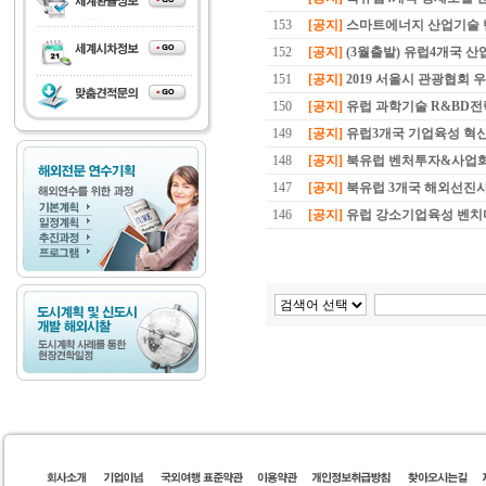
153
[공지]
스마트에너지 산업기술
152
[공지]
(3월출발) 유럽4개국 
151
[공지]
2019 서울시 관광협회
150
[공지]
유럽 과학기술 R&BD
149
[공지]
유럽3개국 기업육성 혁
148
[공지]
북유럽 벤처투자&사업
147
[공지]
북유럽 3개국 해외선진
146
[공지]
유럽 강소기업육성 벤치