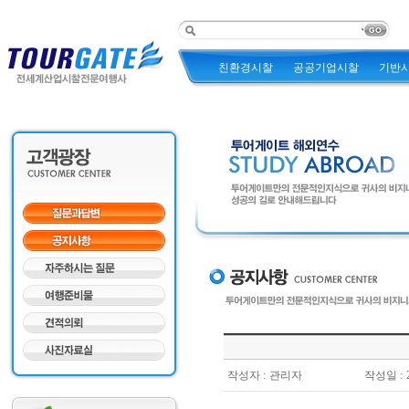
친환경시찰
공공기업시찰
기반
작성자 :
관리자
작성일 :