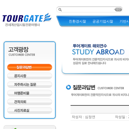
친환경시찰
공공기업시찰
기반
작성자 :
심정연
작성일 :