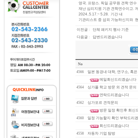
영국. 프랑스. 독일 공무원 견학 연
재난 심리지원 기관 견학연수이고. 
2024..5.17.~ 5.28. 기간 내
기관리스트 중 섭외 가능하신지와 
이전글 :
단체 패키지 행사 기준
다음글 :
답변드리겠습니다
No
4566
일본 동경내 대학, 연구소, 혹
메일회신드리겠습니다
4564
싱가폴 학교 방문 외 견적 문의
연락드리겠습니다
4562
싱가포르 견적문의
방문 일정 확인후 회신
4560
일정 가능할지 확인 부탁드리
회신드리겠습니다
4558
자동차 기업 탐방