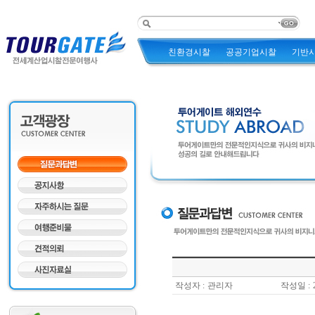
친환경시찰
공공기업시찰
기반
작성자 :
관리자
작성일 :