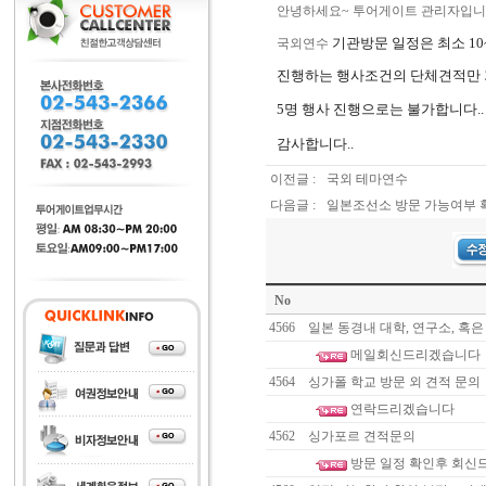
안녕하세요~ 투어게이트 관리자입니
기관방문 일정은 최소 1
국외연수
진행하는 행사조건의 단체견적만 
5명 행사 진행으로는 불가합니다
..
감사합니다..
이전글 :
국외 테마연수
다음글 :
일본조선소 방문 가능여부 
No
4566
일본 동경내 대학, 연구소, 혹
메일회신드리겠습니다
4564
싱가폴 학교 방문 외 견적 문의
연락드리겠습니다
4562
싱가포르 견적문의
방문 일정 확인후 회신