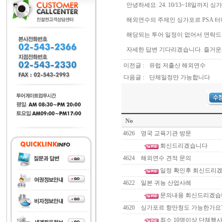
안녕하세요. 24. 10/13~18일까
해외연수의 주제인 싱가포르 PSA 
해당되는 투어 일정이 없어서 연락드
자세한 답변 기다리겠습니다. 즐거운 
이전글 :
유럽 저출산 해외연수
다음글 :
단체일정만 가능합니다
No
4626
영국 교육기관 방문
회신드리겠습니다
4624
해외연수 견적 문의
일정 확인후 회신드리겠
4622
일본 귀농 산업사례
문의내용 회신드리겠습
4620
싱가포르 항만청도 가능한가요
최소 10명이상 단체행사