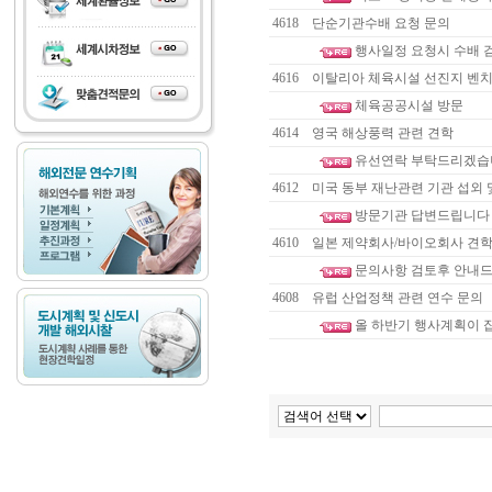
4618
단순기관수배 요청 문의
행사일정 요청시 수배 
4616
이탈리아 체육시설 선진지 벤치
체육공공시설 방문
4614
영국 해상풍력 관련 견학
유선연락 부탁드리겠습
4612
미국 동부 재난관련 기관 섭외 
방문기관 답변드립니다
4610
일본 제약회사/바이오회사 견학
문의사항 검토후 안내
4608
유럽 산업정책 관련 연수 문의
올 하반기 행사계획이 