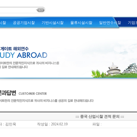
시찰
공공기업시찰
기반시설시찰
물류시설시찰
일반연수시찰
기업
::: 중국 산업시찰 견적 문의 :::
 :
김민욱
작성일 :
2024.02.19
파일 :