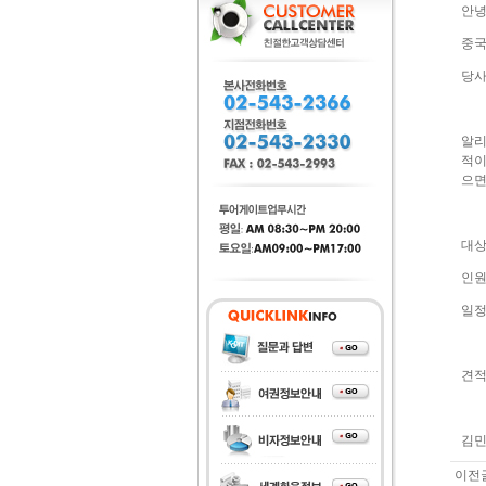
안녕
중국
당사
알리
적이
으면
대상
인원
일정:
견적
김민
이전글