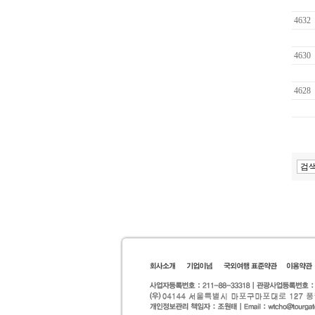
4632
4630
4628