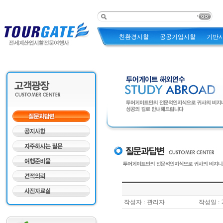
친환경시찰
공공기업시찰
기반
작성자 :
관리자
작성일 :