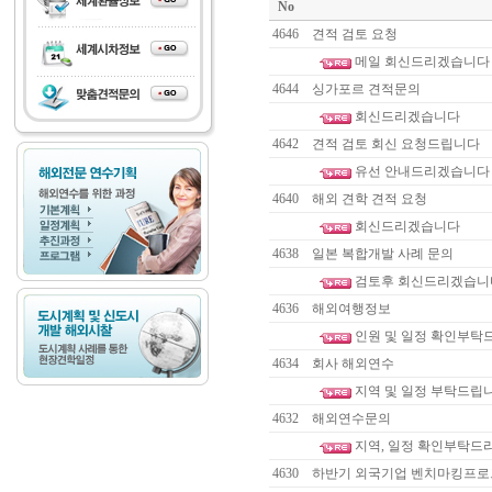
No
4646
견적 검토 요청
메일 회신드리겠습니다
4644
싱가포르 견적문의
회신드리겠습니다
4642
견적 검토 회신 요청드립니다
유선 안내드리겠습니다
4640
해외 견학 견적 요청
회신드리겠습니다
4638
일본 복합개발 사례 문의
검토후 회신드리겠습니
4636
해외여행정보
인원 및 일정 확인부
4634
회사 해외연수
지역 및 일정 부탁드립
4632
해외연수문의
지역, 일정 확인부탁드
4630
하반기 외국기업 벤치마킹프