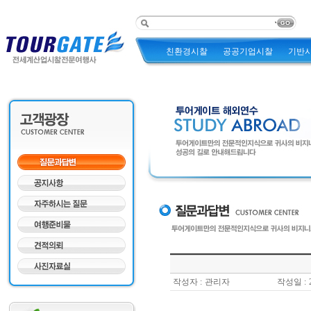
친환경시찰
공공기업시찰
기반
작성자 :
관리자
작성일 :