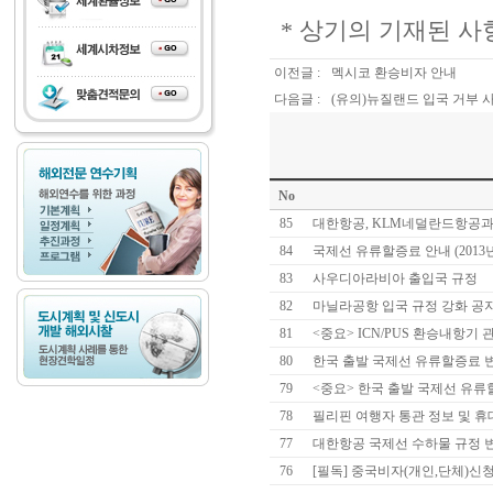
* 상기의 기재된 사
이전글 :
멕시코 환승비자 안내
다음글 :
(유의)뉴질랜드 입국 거부 
No
85
대한항공, KLM네덜란드항공과
84
국제선 유류할증료 안내 (2013년
83
사우디아라비아 출입국 규정
82
마닐라공항 입국 규정 강화 공지(부
81
<중요> ICN/PUS 환승내항기
80
한국 출발 국제선 유류할증료 변경 [
79
<중요> 한국 출발 국제선 유류할증료
78
필리핀 여행자 통관 정보 및 휴
77
대한항공 국제선 수하물 규정 
76
[필독] 중국비자(개인,단체)신청