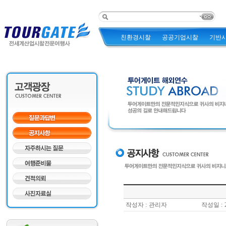
친환경시찰
공공기업시찰
기반
작성자 :
관리자
작성일 :