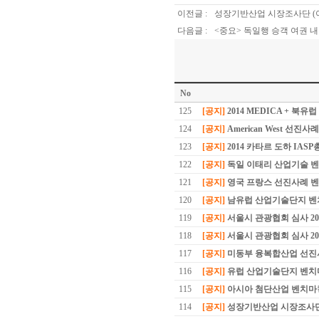
이전글 :
성장기반산업 시장조사단 (
다음글 :
<중요> 독일행 승객 여권 
No
125
[공지]
2014 MEDICA + 북유
124
[공지]
American West 선진
123
[공지]
2014 카타르 도하 IAS
122
[공지]
독일 이태리 산업기술 
121
[공지]
영국 프랑스 선진사례 벤
120
[공지]
남유럽 산업기술단지 벤치
119
[공지]
서울시 관광협회 심사 2
118
[공지]
서울시 관광협회 심사 2
117
[공지]
미동부 융복합산업 선
116
[공지]
유럽 산업기술단지 벤치
115
[공지]
아시아 첨단산업 벤치마
114
[공지]
성장기반산업 시장조사단