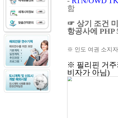
-
RTN/OWD 
함
☞ 상기 조건 
항공사에 PHP 50
※ 인도 여권 소지
※
필리핀 거주카
비자가 아님)