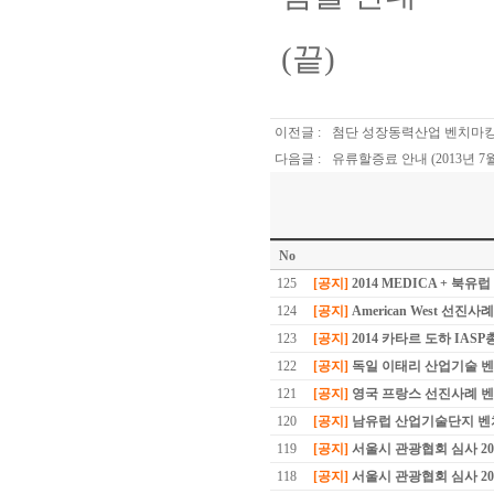
(끝)
이전글 :
첨단 성장동력산업 벤치마
다음글 :
유류할증료 안내 (2013년 7
No
125
[공지]
2014 MEDICA + 북유
124
[공지]
American West 선진
123
[공지]
2014 카타르 도하 IAS
122
[공지]
독일 이태리 산업기술 
121
[공지]
영국 프랑스 선진사례 벤
120
[공지]
남유럽 산업기술단지 벤치
119
[공지]
서울시 관광협회 심사 2
118
[공지]
서울시 관광협회 심사 2