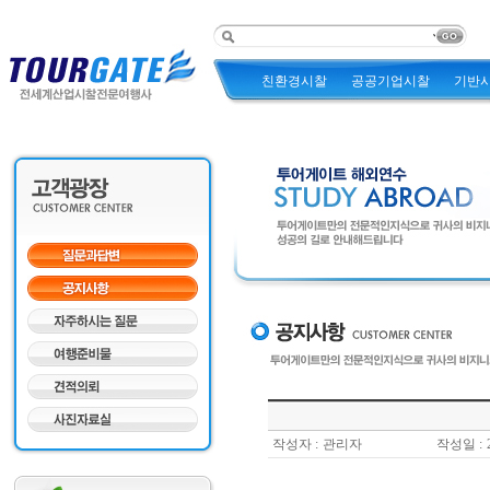
친환경시찰
공공기업시찰
기반
작성자 :
관리자
작성일 :