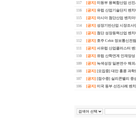
117
[공지]
미동부 융복합산업 선
116
[공지]
유럽 산업기술단지 벤치
115
[공지]
아시아 첨단산업 벤치마
114
[공지]
성장기반산업 시장조사단
113
[공지]
첨단 성장동력산업 벤치
112
[공지]
호주 Cebit 정보통신전람
111
[공지]
서유럽 산업클러스터 벤
110
[공지]
유럽 산학연계 인재양성
109
[공지]
녹색성장 일본연수 해외
108
[공지]
[모집중] 대만 홍콩 과
107
[공지]
[접수중] 실리콘밸리 중
106
[공지]
미국 동부 선진사례 벤치