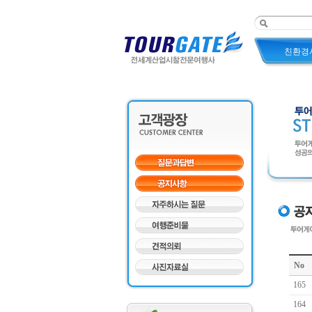
친환경
No
165
164