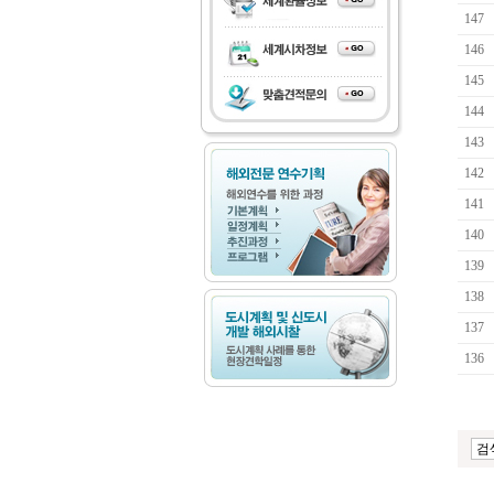
147
146
145
144
143
142
141
140
139
138
137
136